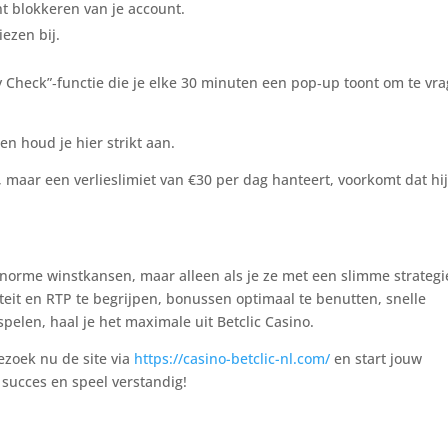
nt blokkeren van je account.
iezen bij.
ty Check”‑functie die je elke 30 minuten een pop‑up toont om te vr
en houd je hier strikt aan.
 maar een verlieslimiet van €30 per dag hanteert, voorkomt dat hij
enorme winstkansen, maar alleen als je ze met een slimme strategi
iliteit en RTP te begrijpen, bonussen optimaal te benutten, snelle
pelen, haal je het maximale uit Betclic Casino.
ezoek nu de site via
https://casino-betclic-nl.com/
en start jouw
succes en speel verstandig!