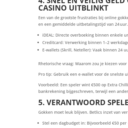
4. SNEL EN VEILIG GE
CASINO UITBLINKT
Een van de grootste frustraties bij online gok
en een gemiddelde uitbetalingstijd van 24 uur
iDEAL: Directe overboeking binnen enkele u
Creditcard: Verwerking binnen 1–2 werkdag
E-wallets (Skrill, Neteller): Vaak binnen 24 u
Rhetorische vraag: Waarom zou je kiezen voor 
Pro tip: Gebruik een e‑wallet voor de snelste u
Voorbeeld: Een speler wint €500 op Extra Chil
bankrekening bijgeschreven, terwijl een ander
5. VERANTWOORD SPELE
Gokken moet leuk blijven. Betlics inzet van v
Stel een dagbudget in: Bijvoorbeeld €50 per