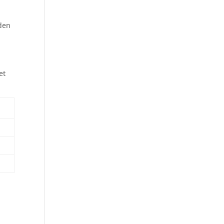
%
rden
et