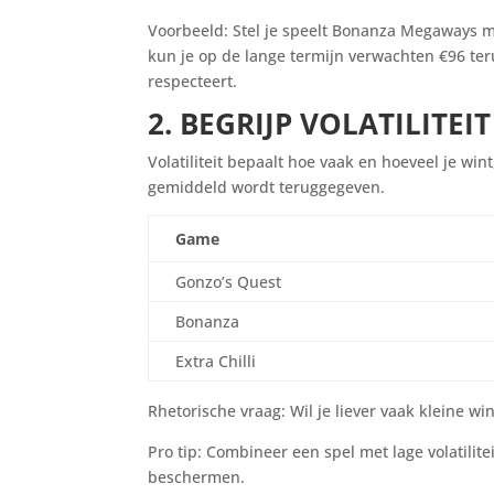
Voorbeeld: Stel je speelt Bonanza Megaways m
kun je op de lange termijn verwachten €96 teru
respecteert.
2. BEGRIJP VOLATILITEIT
Volatiliteit bepaalt hoe vaak en hoeveel je win
gemiddeld wordt teruggegeven.
Game
Gonzo’s Quest
Bonanza
Extra Chilli
Rhetorische vraag: Wil je liever vaak kleine w
Pro tip: Combineer een spel met lage volatilite
beschermen.