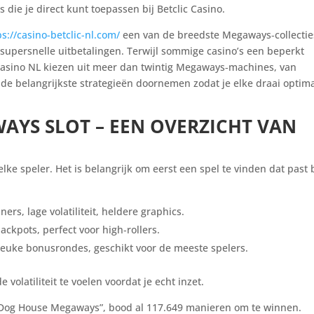
ips die je direct kunt toepassen bij Betclic Casino.
ps://casino-betclic-nl.com/
een van de breedste Megaways‑collectie
 supersnelle uitbetalingen. Terwijl sommige casino’s een beperkt
no casino NL kiezen uit meer dan twintig Megaways‑machines, van
 de belangrijkste strategieën doornemen zodat je elke draai optim
AWAYS SLOT – EEN OVERZICHT VAN
lke speler. Het is belangrijk om eerst een spel te vinden dat past b
rs, lage volatiliteit, heldere graphics.
ackpots, perfect voor high‑rollers.
, leuke bonusrondes, geschikt voor de meeste spelers.
volatiliteit te voelen voordat je echt inzet.
 Dog House Megaways”, bood al 117.649 manieren om te winnen.