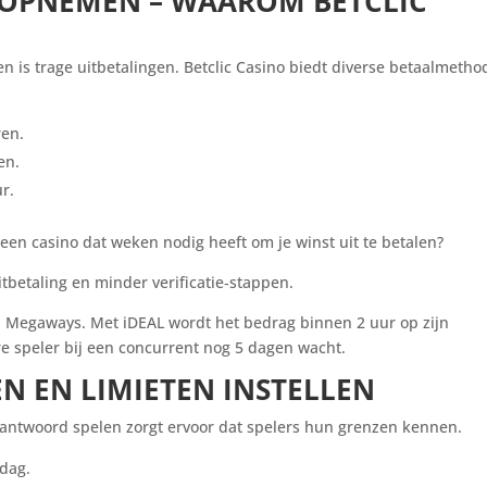
LD OPNEMEN – WAAROM BETCLIC
ken is trage uitbetalingen. Betclic Casino biedt diverse betaalmeth
.
ren.
en.
ur.
een casino dat weken nodig heeft om je winst uit te betalen?
itbetaling en minder verificatie‑stappen.
li Megaways. Met iDEAL wordt het bedrag binnen 2 uur op zijn
e speler bij een concurrent nog 5 dagen wacht.
N EN LIMIETEN INSTELLEN
erantwoord spelen zorgt ervoor dat spelers hun grenzen kennen.
 dag.