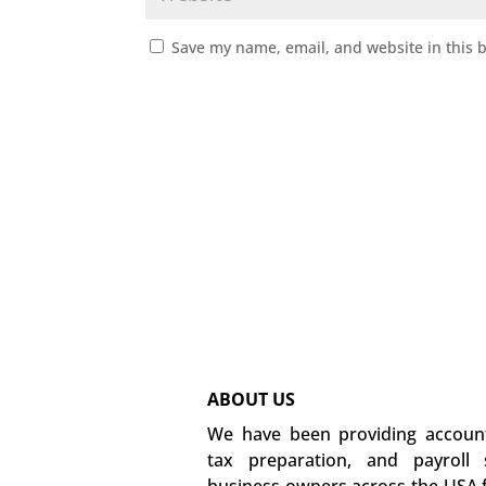
Save my name, email, and website in this 
ABOUT US
We have been providing account
tax preparation, and payroll 
business owners across the USA f