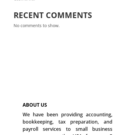
RECENT COMMENTS
No comments to show.
ABOUT US
We have been providing accounting,
bookkeeping, tax preparation, and
payroll services to small business