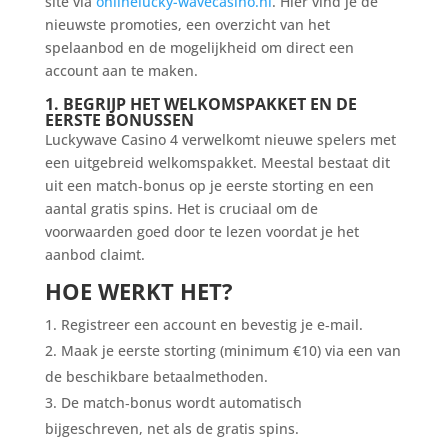
site via
onlinelucky-wavecasino.nl
. Hier vind je de
nieuwste promoties, een overzicht van het
spelaanbod en de mogelijkheid om direct een
account aan te maken.
1. BEGRIJP HET WELKOMSPAKKET EN DE
EERSTE BONUSSEN
Luckywave Casino 4 verwelkomt nieuwe spelers met
een uitgebreid welkomspakket. Meestal bestaat dit
uit een match‑bonus op je eerste storting en een
aantal gratis spins. Het is cruciaal om de
voorwaarden goed door te lezen voordat je het
aanbod claimt.
HOE WERKT HET?
Registreer een account en bevestig je e‑mail.
Maak je eerste storting (minimum €10) via een van
de beschikbare betaalmethoden.
De match‑bonus wordt automatisch
bijgeschreven, net als de gratis spins.