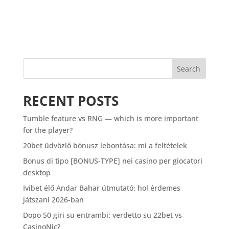
Search
RECENT POSTS
Tumble feature vs RNG — which is more important
for the player?
20bet üdvözlő bónusz lebontása: mi a feltételek
Bonus di tipo [BONUS-TYPE] nei casino per giocatori
desktop
Ivibet élő Andar Bahar útmutató: hol érdemes
játszani 2026-ban
Dopo 50 giri su entrambi: verdetto su 22bet vs
CasinoNic?