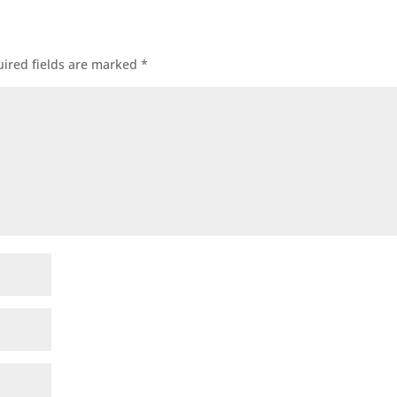
ired fields are marked
*