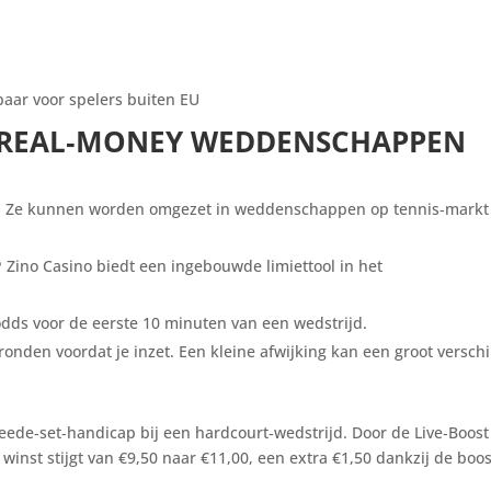
baar voor spelers buiten EU
R REAL‑MONEY WEDDENSCHAPPEN
tie. Ze kunnen worden omgezet in weddenschappen op tennis‑markt
IP Zino Casino biedt een ingebouwde limiettool in het
odds voor de eerste 10 minuten van een wedstrijd.
onden voordat je inzet. Een kleine afwijking kan een groot verschi
weede‑set‑handicap bij een hardcourt‑wedstrijd. Door de Live‑Boost
r winst stijgt van €9,50 naar €11,00, een extra €1,50 dankzij de boos