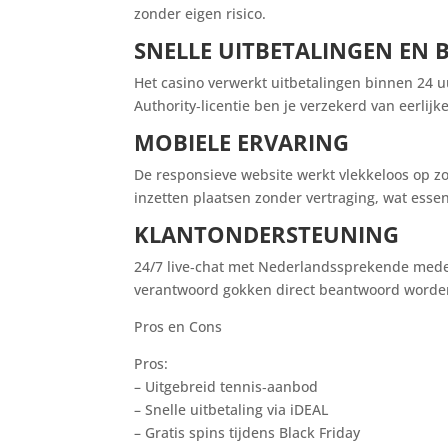
zonder eigen risico.
SNELLE UITBETALINGEN EN 
Het casino verwerkt uitbetalingen binnen 24 uu
Authority‑licentie ben je verzekerd van eerlij
MOBIELE ERVARING
De responsieve website werkt vlekkeloos op zo
inzetten plaatsen zonder vertraging, wat essent
KLANTONDERSTEUNING
24/7 live‑chat met Nederlandssprekende medew
verantwoord gokken direct beantwoord worde
Pros en Cons
Pros:
– Uitgebreid tennis‑aanbod
– Snelle uitbetaling via iDEAL
– Gratis spins tijdens Black Friday