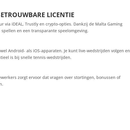
BETROUWBARE LICENTIE
r via iDEAL, Trustly en crypto‑opties. Dankzij de Malta Gaming
ke spellen en een transparante speelomgeving.
wel Android‑ als iOS‑apparaten. Je kunt live‑wedstrijden volgen e
ieel is bij snelle tennis‑wedstrijden.
erkers zorgt ervoor dat vragen over stortingen, bonussen of
n.