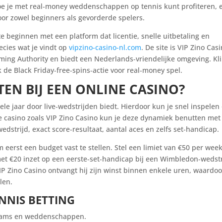
hoe je met real‑money weddenschappen op tennis kunt profiteren, 
oor zowel beginners als gevorderde spelers.
te beginnen met een platform dat licentie, snelle uitbetaling en
ecies wat je vindt op
vipzino-casino-nl.com
. De site is VIP Zino Cas
aming Authority en biedt een Nederlands‑vriendelijke omgeving. Kl
k de Black Friday‑free‑spins‑actie voor real‑money spel.
EN BIJ EEN ONLINE CASINO?
ele jaar door live‑wedstrijden biedt. Hierdoor kun je snel inspelen
ine casino zoals VIP Zino Casino kun je deze dynamiek benutten met
dstrijd, exact score‑resultaat, aantal aces en zelfs set‑handicap.
 eerst een budget vast te stellen. Stel een limiet van €50 per wee
 met €20 inzet op een eerste‑set‑handicap bij een Wimbledon‑wedstr
VIP Zino Casino ontvangt hij zijn winst binnen enkele uren, waardoo
len.
NNIS BETTING
streams en weddenschappen.