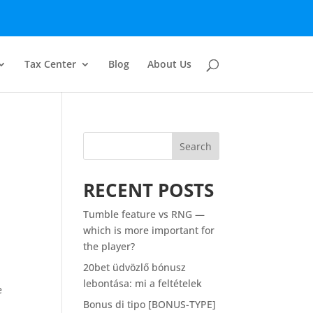
Tax Center
Blog
About Us
Search
RECENT POSTS
Tumble feature vs RNG —
which is more important for
the player?
20bet üdvözlő bónusz
lebontása: mi a feltételek
e
Bonus di tipo [BONUS-TYPE]