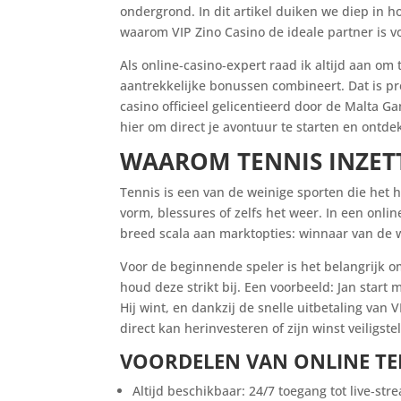
ondergrond. In dit artikel duiken we diep in 
waarom VIP Zino Casino de ideale partner is v
Als online‑casino‑expert raad ik altijd aan om 
aantrekkelijke bonussen combineert. Dat is pr
casino officieel gelicentieerd door de Malta G
hier om direct je avontuur te starten en ontde
WAAROM TENNIS INZETT
Tennis is een van de weinige sporten die het h
vorm, blessures of zelfs het weer. In een onl
breed scala aan marktopties: winnaar van de we
Voor de beginnende speler is het belangrijk om
houd deze strikt bij. Een voorbeeld: Jan start
Hij wint, en dankzij de snelle uitbetaling van 
direct kan herinvesteren of zijn winst veiligstel
VOORDELEN VAN ONLINE TE
Altijd beschikbaar: 24/7 toegang tot live‑