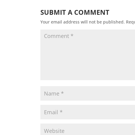
SUBMIT A COMMENT
Your email address will not be published.
Requ