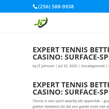
(256) 588-9938
EXPERT TENNIS BETTI
CASINO: SURFACE‑SP
by
JT Johnson
|
Jul 22, 2025
|
Uncategorized
|
EXPERT TENNIS BETTI
CASINO: SURFACE‑SP
Tennis is een sport waarbij elk oppervlak – gra
gokker betekent dit dat een goede inzet niet 