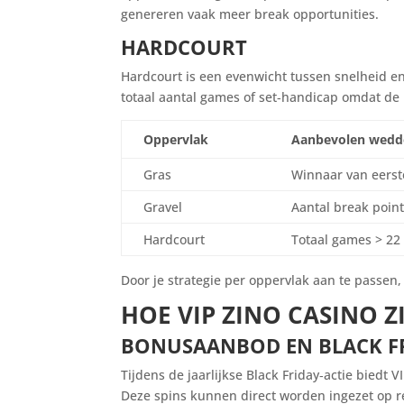
genereren vaak meer break opportunities.
HARDCOURT
Hardcourt is een evenwicht tussen snelheid en 
totaal aantal games of set‑handicap omdat de 
Oppervlak
Aanbevolen wedd
Gras
Winnaar van eerst
Gravel
Aantal break poin
Hardcourt
Totaal games > 22
Door je strategie per oppervlak aan te passen,
HOE VIP ZINO CASINO 
BONUSAANBOD EN BLACK FR
Tijdens de jaarlijkse Black Friday‑actie biedt V
Deze spins kunnen direct worden ingezet op 