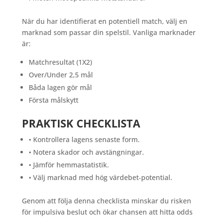
När du har identifierat en potentiell match, välj en
marknad som passar din spelstil. Vanliga marknader
är:
Matchresultat (1X2)
Over/Under 2,5 mål
Båda lagen gör mål
Första målskytt
PRAKTISK CHECKLISTA
• Kontrollera lagens senaste form.
• Notera skador och avstängningar.
• Jämför hemmastatistik.
• Välj marknad med hög värdebet‑potential.
Genom att följa denna checklista minskar du risken
för impulsiva beslut och ökar chansen att hitta odds