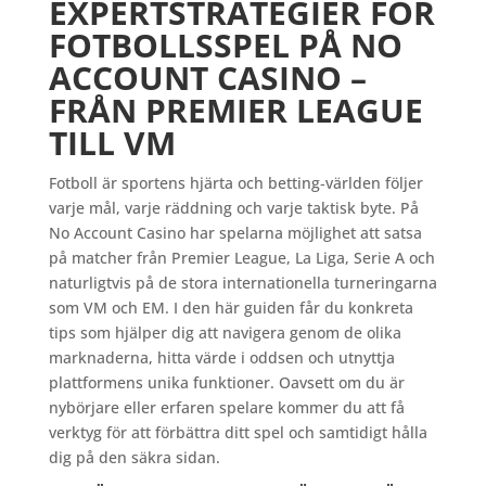
EXPERTSTRATEGIER FÖR
FOTBOLLSSPEL PÅ NO
ACCOUNT CASINO –
FRÅN PREMIER LEAGUE
TILL VM
Fotboll är sportens hjärta och betting‑världen följer
varje mål, varje räddning och varje taktisk byte. På
No Account Casino har spelarna möjlighet att satsa
på matcher från Premier League, La Liga, Serie A och
naturligtvis på de stora internationella turneringarna
som VM och EM. I den här guiden får du konkreta
tips som hjälper dig att navigera genom de olika
marknaderna, hitta värde i oddsen och utnyttja
plattformens unika funktioner. Oavsett om du är
nybörjare eller erfaren spelare kommer du att få
verktyg för att förbättra ditt spel och samtidigt hålla
dig på den säkra sidan.