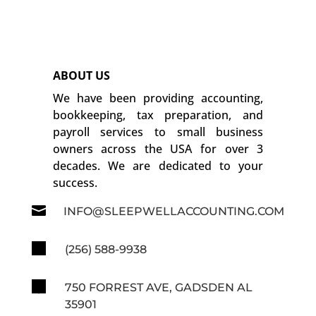
ABOUT US
We have been providing accounting,
bookkeeping, tax preparation, and
payroll services to small business
owners across the USA for over 3
decades. We are dedicated to your
success.

INFO@SLEEPWELLACCOUNTING.COM

(256) 588-9938

750 FORREST AVE, GADSDEN AL
35901