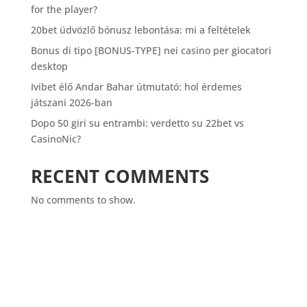
for the player?
20bet üdvözlő bónusz lebontása: mi a feltételek
Bonus di tipo [BONUS-TYPE] nei casino per giocatori
desktop
Ivibet élő Andar Bahar útmutató: hol érdemes
játszani 2026-ban
Dopo 50 giri su entrambi: verdetto su 22bet vs
CasinoNic?
RECENT COMMENTS
No comments to show.