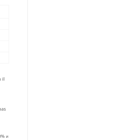
r
 il
pas
0% и