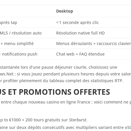
Desktop
après tap
< 1 seconde après clic
ML5 / résolution auto
Résolution native full HD
e + menu simplifié
Menus déroulants + raccourcis clavie
+ notifications push
Chat web + FAQ étendue
 instantanée lors d’une pause déjeuner courte, choisissez une
.Net ; si vous jouez pendant plusieurs heures depuis votre salon
our profiter pleinement du tableau complet des statistiques RTP.
S ET PROMOTIONS OFFERTES
 entre chaque nouveau casino en ligne France ; voici comment ne 
 to €1000 + 200 tours gratuits sur
Starburst
.
ne sur deux dépôts consécutifs avec multipliers variant entre x5