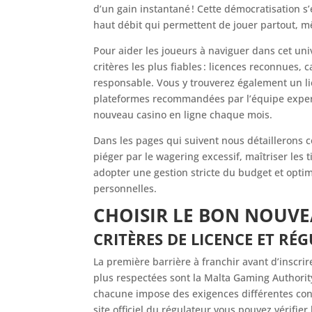
d’un gain instantané ! Cette démocratisation 
haut débit qui permettent de jouer partout, m
Pour aider les joueurs à naviguer dans cet un
critères les plus fiables : licences reconnues, 
responsable. Vous y trouverez également un l
plateformes recommandées par l’équipe experte
nouveau casino en ligne chaque mois.
Dans les pages qui suivent nous détaillerons c
piéger par le wagering excessif, maîtriser les t
adopter une gestion stricte du budget et opti
personnelles.
CHOISIR LE BON NOUVE
CRITÈRES DE LICENCE ET RÉ
La première barrière à franchir avant d’inscrir
plus respectées sont la Malta Gaming Authori
chacune impose des exigences différentes conc
site officiel du régulateur vous pouvez vérifie