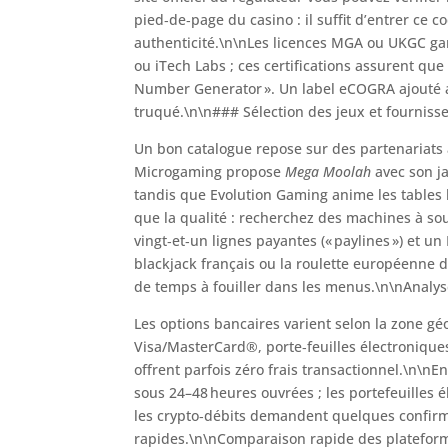
pied‑de‑page du casino : il suffit d’entrer ce
authenticité.\n\nLes licences MGA ou UKGC g
ou iTech Labs ; ces certifications assurent que
Number Generator ». Un label eCOGRA ajouté au
truqué.\n\n### Sélection des jeux et fourniss
Un bon catalogue repose sur des partenariats a
Microgaming propose
Mega Moolah
avec son ja
tandis que Evolution Gaming anime les tables 
que la qualité : recherchez des machines à so
vingt‑et‑un lignes payantes (« paylines ») et 
blackjack français ou la roulette européenne do
de temps à fouiller dans les menus.\n\nAnaly
Les options bancaires varient selon la zone gé
Visa/MasterCard®, porte‑feuilles électronique
offrent parfois zéro frais transactionnel.\n\n
sous 24–48 heures ouvrées ; les portefeuilles
les crypto‑débits demandent quelques confirm
rapides.\n\nComparaison rapide des platefor