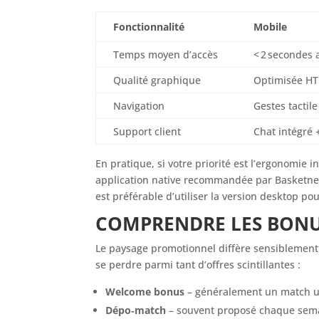
Fonctionnalité
Mobile
Temps moyen d’accès
< 2 secondes 
Qualité graphique
Optimisée HT
Navigation
Gestes tactil
Support client
Chat intégré 
En pratique, si votre priorité est l’ergonomie
application native recommandée par Basketnews
est préférable d’utiliser la version desktop p
COMPRENDRE LES BONU
Le paysage promotionnel diffère sensiblement
se perdre parmi tant d’offres scintillantes :
Welcome bonus
– généralement un match up
Dépo‑match
– souvent proposé chaque semai