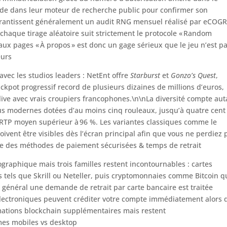
 code dans leur moteur de recherche public pour confirmer son
arantissent généralement un audit RNG mensuel réalisé par eCOG
 chaque tirage aléatoire suit strictement le protocole « Random
x pages « À propos » est donc un gage sérieux que le jeu n’est p
eurs
vec les studios leaders : NetEnt offre
Starburst
et
Gonzo’s Quest
,
ckpot progressif record de plusieurs dizaines de millions d’euros,
live avec vrais croupiers francophones.\n\nLa diversité compte aut
us modernes dotées d’au moins cinq rouleaux, jusqu’à quatre cent
un RTP moyen supérieur à 96 %. Les variantes classiques comme le
ivent être visibles dès l’écran principal afin que vous ne perdiez 
se des méthodes de paiement sécurisées & temps de retrait
ographique mais trois familles restent incontournables : cartes
s tels que Skrill ou Neteller, puis cryptomonnaies comme Bitcoin q
En général une demande de retrait par carte bancaire est traitée
 électroniques peuvent créditer votre compte immédiatement alors 
ations blockchain supplémentaires mais restent
mes mobiles vs desktop