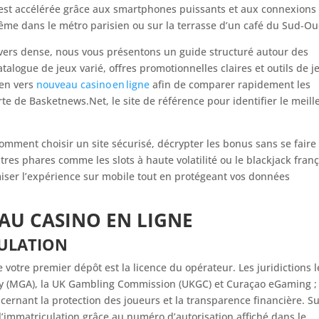
s’est accélérée grâce aux smartphones puissants et aux connexions
ême dans le métro parisien ou sur la terrasse d’un café du Sud‑Ou
ivers dense, nous vous présentons un guide structuré autour des
catalogue de jeux varié, offres promotionnelles claires et outils de j
ien vers
nouveau casino en ligne
afin de comparer rapidement les
 de Basketnews.Net, le site de référence pour identifier le meill
omment choisir un site sécurisé, décrypter les bonus sans se faire
itres phares comme les slots à haute volatilité ou le blackjack franç
miser l’expérience sur mobile tout en protégeant vos données
AU CASINO EN LIGNE
GULATION
e votre premier dépôt est la licence du opérateur. Les juridictions l
ty (MGA), la UK Gambling Commission (UKGC) et Curaçao eGaming ;
ernant la protection des joueurs et la transparence financière. Su
r l’immatriculation grâce au numéro d’autorisation affiché dans le