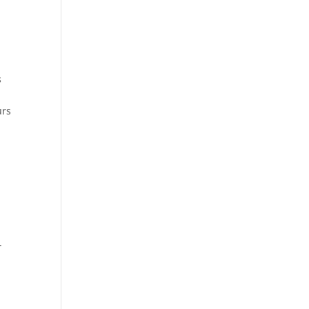
s
urs
e
.