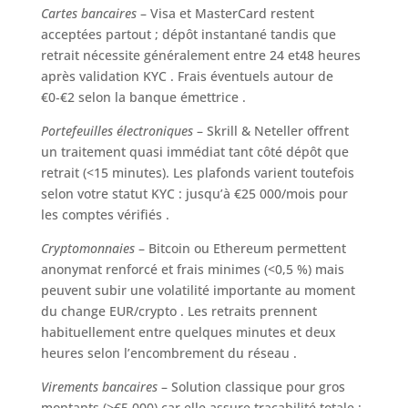
Cartes bancaires
– Visa et MasterCard restent
acceptées partout ; dépôt instantané tandis que
retrait nécessite généralement entre 24 et48 heures
après validation KYC . Frais éventuels autour de
€0‑€2 selon la banque émettrice .
Portefeuilles électroniques
– Skrill & Neteller offrent
un traitement quasi immédiat tant côté dépôt que
retrait (<15 minutes). Les plafonds varient toutefois
selon votre statut KYC : jusqu’à €25 000/mois pour
les comptes vérifiés .
Cryptomonnaies
– Bitcoin ou Ethereum permettent
anonymat renforcé et frais minimes (<0,5 %) mais
peuvent subir une volatilité importante au moment
du change EUR/crypto . Les retraits prennent
habituellement entre quelques minutes et deux
heures selon l’encombrement du réseau .
Virements bancaires
– Solution classique pour gros
montants (>€5 000) car elle assure traçabilité totale ;