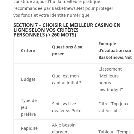
constitue aujourd’hui la meilleure pratique
recommandée par Basketnews.Net pour protéger
vos fonds et votre identité numérique.
SECTION 7 – CHOISIR LE MEILLEUR CASINO EN
LIGNE SELON VOS CRITÈRES
PERSONNELS (≈ 260 MOTS)
Exemple
Questions à se
Critère
d’évaluation sur
poser
Basketnews.Net
Classement
Quel est mon
“Meilleurs
Budget
capital initial ?
bonus
low‑budget”.
Type de
Slots vs Live
Filtre “Top jeux
jeu
dealer vs Poker
vidéo slots”.
préféré
Ai‑je besoin
Rapidité
d’argent
Tableau “Temps