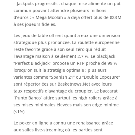
– Jackpots progressifs : chaque mise alimente un pot
commun pouvant atteindre plusieurs millions
d’euros ; « Mega Moolah » a déjà offert plus de $23 M
à ses joueurs fidèles.
Les jeux de table offrent quant à eux une dimension
stratégique plus prononcée. La roulette européenne
reste favorite grâce à son seul zéro qui réduit
l’avantage maison à seulement 2,7 %. Le blackjack
“Perfect Blackjack” propose un RTP proche de 99 %
lorsqu’on suit la stratégie optimale ; plusieurs
variantes comme “Spanish 21” ou “Double Exposure”
sont répertoriées sur Basketnews.Net avec leurs
taux respectifs d’avantage du croupier. Le baccarat
“Punto Banco” attire surtout les high rollers grâce à
ses mises minimales élevées mais son edge minime
(<1%).
Le poker en ligne a connu une renaissance grâce
aux salles live‑streaming où les parties sont