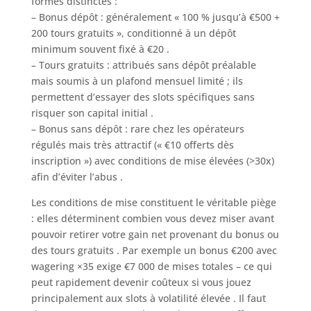
formes distinctes :
– Bonus dépôt : généralement « 100 % jusqu’à €500 +
200 tours gratuits », conditionné à un dépôt
minimum souvent fixé à €20 .
– Tours gratuits : attribués sans dépôt préalable
mais soumis à un plafond mensuel limité ; ils
permettent d’essayer des slots spécifiques sans
risquer son capital initial .
– Bonus sans dépôt : rare chez les opérateurs
régulés mais très attractif (« €10 offerts dès
inscription ») avec conditions de mise élevées (>30x)
afin d’éviter l’abus .
Les conditions de mise constituent le véritable piège
: elles déterminent combien vous devez miser avant
pouvoir retirer votre gain net provenant du bonus ou
des tours gratuits . Par exemple un bonus €200 avec
wagering ×35 exige €7 000 de mises totales – ce qui
peut rapidement devenir coûteux si vous jouez
principalement aux slots à volatilité élevée . Il faut