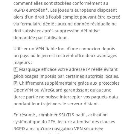
comment elles sont stockées conformément au
RGPD européen*. Les joueurs européens disposent
alors d’un droit à l’oubli complet pouvant être exercé
via formulaire dédié ; aucune donnée résiduelle ne
doit subsister après suppression définitive
demandée par l’utilisateur .
Utiliser un VPN fiable lors d’une connexion depuis
un pays où le jeu est restreint offre deux avantages
majeurs :
1️⃣ Masquage efficace votre adresse IP réelle évitant
géoblocages imposés par certaines autorités locales.
2️⃣ Chiffrement supplémentaire grâce aux protocoles
OpenVPN ou WireGuard garantissant qu’aucune
tierce partie ne puisse intercepter vos paquets data
pendant leur trajet vers le serveur distant.
En résumé , combiner SSL/TLS natif , activation
systématique du 2FA, lecture attentive des clauses
RGPD ainsi qu’une navigation VPN sécurisée