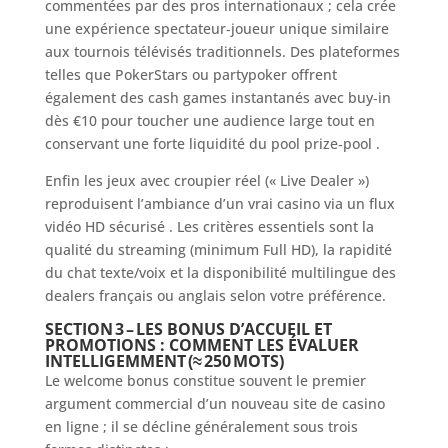
commentées par des pros internationaux ; cela crée
une expérience spectateur‑joueur unique similaire
aux tournois télévisés traditionnels. Des plateformes
telles que PokerStars ou partypoker offrent
également des cash games instantanés avec buy‑in
dès €10 pour toucher une audience large tout en
conservant une forte liquidité du pool prize‑pool .
Enfin les jeux avec croupier réel (« Live Dealer »)
reproduisent l’ambiance d’un vrai casino via un flux
vidéo HD sécurisé . Les critères essentiels sont la
qualité du streaming (minimum Full HD), la rapidité
du chat texte/voix et la disponibilité multilingue des
dealers français ou anglais selon votre préférence.
SECTION 3 – LES BONUS D’ACCUEIL ET
PROMOTIONS : COMMENT LES ÉVALUER
INTELLIGEMMENT (≈ 250 MOTS)
Le welcome bonus constitue souvent le premier
argument commercial d’un nouveau site de casino
en ligne ; il se décline généralement sous trois