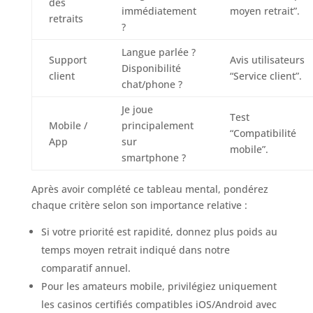
des
immédiatement
moyen retrait”.
retraits
?
Langue parlée ?
Support
Avis utilisateurs
Disponibilité
client
“Service client”.
chat/phone ?
Je joue
Test
Mobile /
principalement
“Compatibilité
App
sur
mobile”.
smartphone ?
Après avoir complété ce tableau mental, pondérez
chaque critère selon son importance relative :
Si votre priorité est rapidité, donnez plus poids au
temps moyen retrait indiqué dans notre
comparatif annuel.
Pour les amateurs mobile, privilégiez uniquement
les casinos certifiés compatibles iOS/Android avec