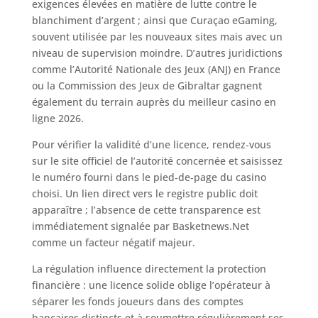
exigences élevées en matière de lutte contre le
blanchiment d’argent ; ainsi que Curaçao eGaming,
souvent utilisée par les nouveaux sites mais avec un
niveau de supervision moindre. D’autres juridictions
comme l’Autorité Nationale des Jeux (ANJ) en France
ou la Commission des Jeux de Gibraltar gagnent
également du terrain auprès du meilleur casino en
ligne 2026.
Pour vérifier la validité d’une licence, rendez‑vous
sur le site officiel de l’autorité concernée et saisissez
le numéro fourni dans le pied‑de‑page du casino
choisi. Un lien direct vers le registre public doit
apparaître ; l’absence de cette transparence est
immédiatement signalée par Basketnews.Net
comme un facteur négatif majeur.
La régulation influence directement la protection
financière : une licence solide oblige l’opérateur à
séparer les fonds joueurs dans des comptes
bancaires distincts et à soumettre régulièrement ses