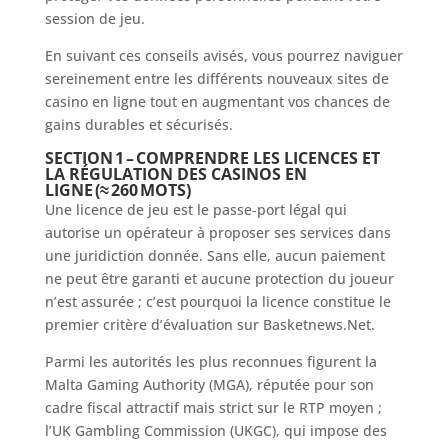
session de jeu.
En suivant ces conseils avisés, vous pourrez naviguer
sereinement entre les différents nouveaux sites de
casino en ligne tout en augmentant vos chances de
gains durables et sécurisés.
SECTION 1 – COMPRENDRE LES LICENCES ET
LA RÉGULATION DES CASINOS EN
LIGNE (≈ 260 MOTS)
Une licence de jeu est le passe‑port légal qui
autorise un opérateur à proposer ses services dans
une juridiction donnée. Sans elle, aucun paiement
ne peut être garanti et aucune protection du joueur
n’est assurée ; c’est pourquoi la licence constitue le
premier critère d’évaluation sur Basketnews.Net.
Parmi les autorités les plus reconnues figurent la
Malta Gaming Authority (MGA), réputée pour son
cadre fiscal attractif mais strict sur le RTP moyen ;
l’UK Gambling Commission (UKGC), qui impose des