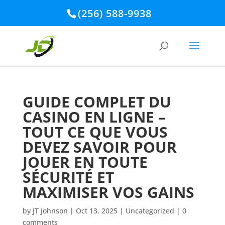
(256) 588-9938
GUIDE COMPLET DU
CASINO EN LIGNE –
TOUT CE QUE VOUS
DEVEZ SAVOIR POUR
JOUER EN TOUTE
SÉCURITÉ ET
MAXIMISER VOS GAINS
by
JT Johnson
|
Oct 13, 2025
|
Uncategorized
|
0
comments