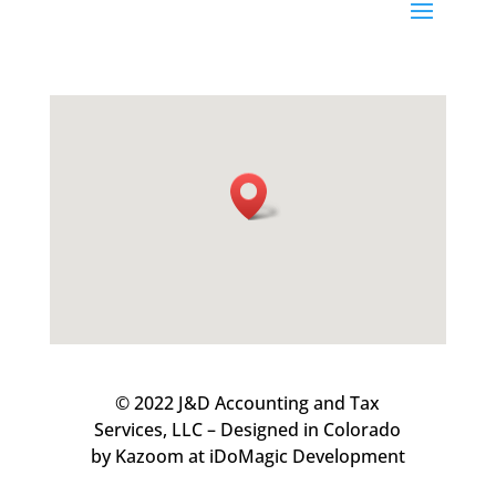
Policies
© 2022 J&D Accounting and Tax
Services, LLC – Designed in Colorado
by Kazoom at iDoMagic Development