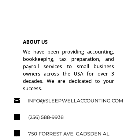
ABOUT US
We have been providing accounting,
bookkeeping, tax preparation, and
payroll services to small business
owners across the USA for over 3
decades. We are dedicated to your
success.

INFO@SLEEPWELLACCOUNTING.COM

(256) 588-9938

750 FORREST AVE, GADSDEN AL