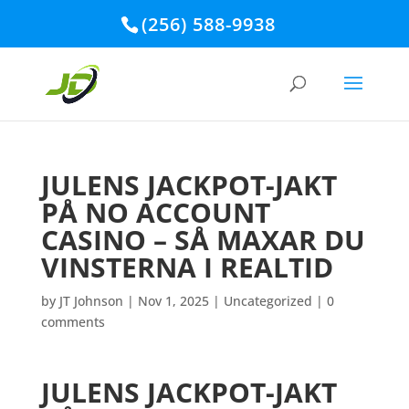
(256) 588-9938
JULENS JACKPOT-JAKT
PÅ NO ACCOUNT
CASINO – SÅ MAXAR DU
VINSTERNA I REALTID
by
JT Johnson
|
Nov 1, 2025
|
Uncategorized
|
0
comments
JULENS JACKPOT-JAKT