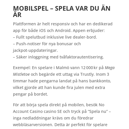
MOBILSPEL – SPELA VAR DU ÄN
ÄR
Plattformen är helt responsiv och har en dedikerad
app för både iOS och Android. Appen erbjuder:
– Fullt spelutbud inklusive live dealer‑bord.
– Push‑notiser för nya bonusar och
jackpot‑uppdateringar.
– Säker inloggning med tvåfaktorautentisering.
Exempel: En spelare i Malmö vann 12 000 kr på
Mega
Mistletoe
och begärde ett uttag via Trustly. Inom 3
timmar hade pengarna landat på hans bankkonto,
vilket gjorde att han kunde fira julen med extra
pengar på bordet.
För att börja spela direkt på mobilen, besök No
Account Casino casino SE och tryck på “Spela nu” –
inga nedladdningar krävs om du föredrar
webbläsarversionen. Detta är perfekt för spelare