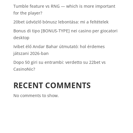
Tumble feature vs RNG — which is more important
for the player?
20bet üdvözlő bónusz lebontása: mi a feltételek
Bonus di tipo [BONUS-TYPE] nei casino per giocatori
desktop
Ivibet élő Andar Bahar útmutató: hol érdemes
játszani 2026-ban
Dopo 50 giri su entrambi: verdetto su 22bet vs
CasinoNic?
RECENT COMMENTS
No comments to show.