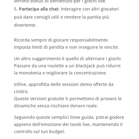
offrono bonus di benvenuto per i giochi live.
Partecipa alla chat
: interagire con altri giocatori
può dare consigli utili e rendere la partita più
divertente.
Ricorda sempre di giocare responsabilmente.
Imposta limiti di perdita e non inseguire le vincite.
Un altro suggerimento è quello di alternare i giochi.
Passare da una roulette a un blackjack può ridurre
la monotonia e migliorare la concentrazione.
Infine, approfitta delle sessioni demo offerte da
Lindro.
Queste versioni gratuite ti permettono di provare le
dinamiche senza rischiare denaro reale.
Seguendo queste semplici linee guida, potrai godere
appieno dell’emozione dei tavoli live, mantenendo il
controllo sul tuo budget.