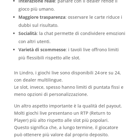
Interazione reale
: parlare con il dealer rende il
gioco più umano.
Maggiore trasparenza
: osservare le carte riduce i
dubbi sul risultato.
Socialità
: la chat permette di condividere emozioni
con altri utenti.
Varietà di scommesse
: i tavoli live offrono limiti
più flessibili rispetto alle slot.
In Lindro, i giochi live sono disponibili 24 ore su 24,
con dealer multilingue.
Le slot, invece, spesso hanno limiti di puntata fissi e
meno opzioni di personalizzazione.
Un altro aspetto importante è la qualità del payout.
Molti giochi live presentano un RTP (Return to
Player) più alto rispetto alle slot più popolari.
Questo significa che, a lungo termine, il giocatore
può ottenere più valore dal proprio deposito.