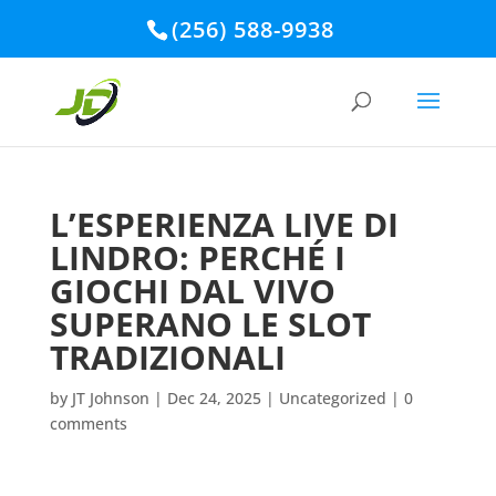
(256) 588-9938
L’ESPERIENZA LIVE DI
LINDRO: PERCHÉ I
GIOCHI DAL VIVO
SUPERANO LE SLOT
TRADIZIONALI
by
JT Johnson
|
Dec 24, 2025
|
Uncategorized
|
0
comments