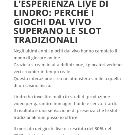
L’ESPERIENZA LIVE DI
LINDRO: PERCHÉ I
GIOCHI DAL VIVO
SUPERANO LE SLOT
TRADIZIONALI
Negli ultimi anni i giochi dal vivo hanno cambiato il
modo di giocare online.
Grazie a stream in alta definizione, i giocatori vedono
veri croupier in tempo reale.
Questa interazione crea un’atmosfera simile a quella
di un casinò fisico.
Lindro ha investito molto in studi di produzione
video per garantire immagini fluide e senza ritardi.
Il risultato è una sensazione di presenza che le slot
tradizionali non possono offrire.
Il mercato dei giochi live è cresciuto del 30 % nel