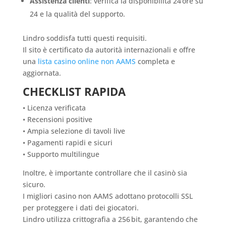
Assistenza clienti
: verifica la disponibilità 24 ore su
24 e la qualità del supporto.
Lindro soddisfa tutti questi requisiti.
Il sito è certificato da autorità internazionali e offre
una
lista casino online non AAMS
completa e
aggiornata.
CHECKLIST RAPIDA
• Licenza verificata
• Recensioni positive
• Ampia selezione di tavoli live
• Pagamenti rapidi e sicuri
• Supporto multilingue
Inoltre, è importante controllare che il casinò sia
sicuro.
I migliori casino non AAMS adottano protocolli SSL
per proteggere i dati dei giocatori.
Lindro utilizza crittografia a 256 bit, garantendo che