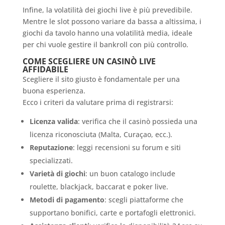
Infine, la volatilità dei giochi live è più prevedibile.
Mentre le slot possono variare da bassa a altissima, i
giochi da tavolo hanno una volatilità media, ideale
per chi vuole gestire il bankroll con più controllo.
COME SCEGLIERE UN CASINÒ LIVE
AFFIDABILE
Scegliere il sito giusto è fondamentale per una
buona esperienza.
Ecco i criteri da valutare prima di registrarsi:
Licenza valida
: verifica che il casinò possieda una
licenza riconosciuta (Malta, Curaçao, ecc.).
Reputazione
: leggi recensioni su forum e siti
specializzati.
Varietà di giochi
: un buon catalogo include
roulette, blackjack, baccarat e poker live.
Metodi di pagamento
: scegli piattaforme che
supportano bonifici, carte e portafogli elettronici.