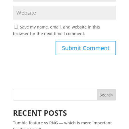
Save my name, email, and website in this
browser for the next time I comment.
Search
RECENT POSTS
Tumble feature vs RNG — which is more important