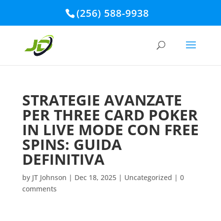
(256) 588-9938
STRATEGIE AVANZATE
PER THREE CARD POKER
IN LIVE MODE CON FREE
SPINS: GUIDA
DEFINITIVA
by
JT Johnson
|
Dec 18, 2025
|
Uncategorized
|
0
comments