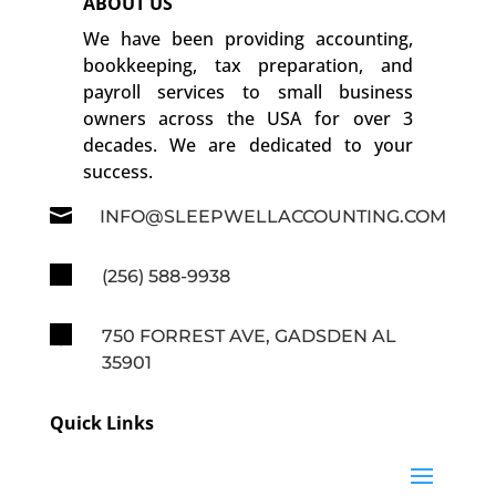
ABOUT US
We have been providing accounting,
bookkeeping, tax preparation, and
payroll services to small business
owners across the USA for over 3
decades. We are dedicated to your
success.

INFO@SLEEPWELLACCOUNTING.COM

(256) 588-9938

750 FORREST AVE, GADSDEN AL
35901
Quick Links