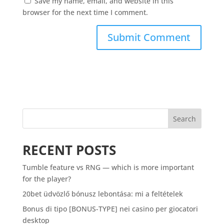
Save my name, email, and website in this
browser for the next time I comment.
Search
RECENT POSTS
Tumble feature vs RNG — which is more important
for the player?
20bet üdvözlő bónusz lebontása: mi a feltételek
Bonus di tipo [BONUS-TYPE] nei casino per giocatori
desktop