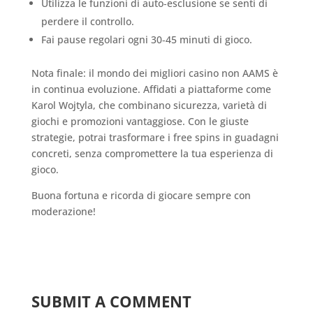
Utilizza le funzioni di auto‑esclusione se senti di
perdere il controllo.
Fai pause regolari ogni 30‑45 minuti di gioco.
Nota finale: il mondo dei migliori casino non AAMS è
in continua evoluzione. Affidati a piattaforme come
Karol Wojtyla, che combinano sicurezza, varietà di
giochi e promozioni vantaggiose. Con le giuste
strategie, potrai trasformare i free spins in guadagni
concreti, senza compromettere la tua esperienza di
gioco.
Buona fortuna e ricorda di giocare sempre con
moderazione!
SUBMIT A COMMENT