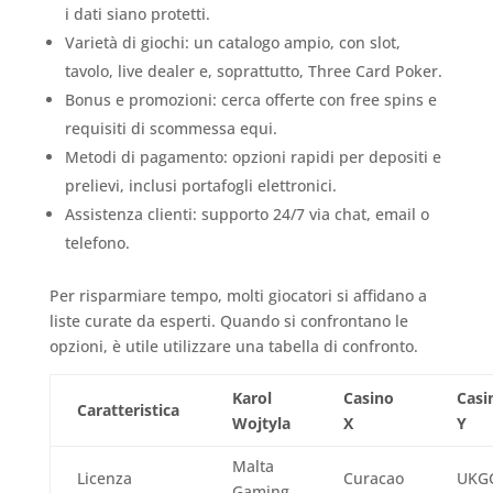
i dati siano protetti.
Varietà di giochi: un catalogo ampio, con slot,
tavolo, live dealer e, soprattutto, Three Card Poker.
Bonus e promozioni: cerca offerte con free spins e
requisiti di scommessa equi.
Metodi di pagamento: opzioni rapidi per depositi e
prelievi, inclusi portafogli elettronici.
Assistenza clienti: supporto 24/7 via chat, email o
telefono.
Per risparmiare tempo, molti giocatori si affidano a
liste curate da esperti. Quando si confrontano le
opzioni, è utile utilizzare una tabella di confronto.
Karol
Casino
Casi
Caratteristica
Wojtyla
X
Y
Malta
Licenza
Curacao
UKG
Gaming