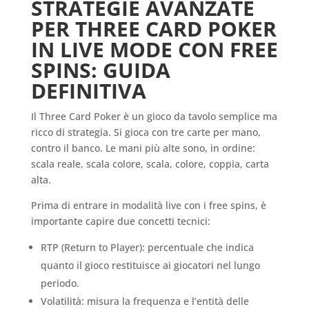
STRATEGIE AVANZATE
PER THREE CARD POKER
IN LIVE MODE CON FREE
SPINS: GUIDA
DEFINITIVA
Il Three Card Poker è un gioco da tavolo semplice ma
ricco di strategia. Si gioca con tre carte per mano,
contro il banco. Le mani più alte sono, in ordine:
scala reale, scala colore, scala, colore, coppia, carta
alta.
Prima di entrare in modalità live con i free spins, è
importante capire due concetti tecnici:
RTP (Return to Player): percentuale che indica
quanto il gioco restituisce ai giocatori nel lungo
periodo.
Volatilità: misura la frequenza e l’entità delle