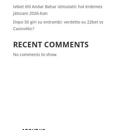
Ivibet élő Andar Bahar útmutató: hol érdemes
játszani 2026-ban
Dopo 50 giri su entrambi: verdetto su 22bet vs
CasinoNic?
RECENT COMMENTS
No comments to show.