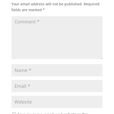
Your email address will not be published.
Required
fields are marked
*