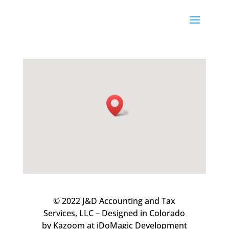
Policies
© 2022 J&D Accounting and Tax
Services, LLC – Designed in Colorado
by Kazoom at iDoMagic Development