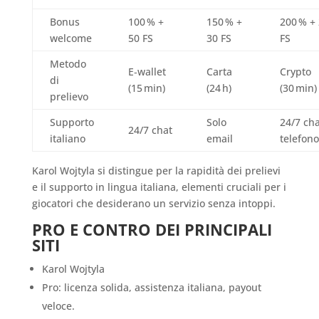
Bonus
100 % +
150 % +
200 % +
welcome
50 FS
30 FS
FS
Metodo
E‑wallet
Carta
Crypto
di
(15 min)
(24 h)
(30 min)
prelievo
Supporto
Solo
24/7 cha
24/7 chat
italiano
email
telefono
Karol Wojtyla si distingue per la rapidità dei prelievi
e il supporto in lingua italiana, elementi cruciali per i
giocatori che desiderano un servizio senza intoppi.
PRO E CONTRO DEI PRINCIPALI
SITI
Karol Wojtyla
Pro: licenza solida, assistenza italiana, payout
veloce.