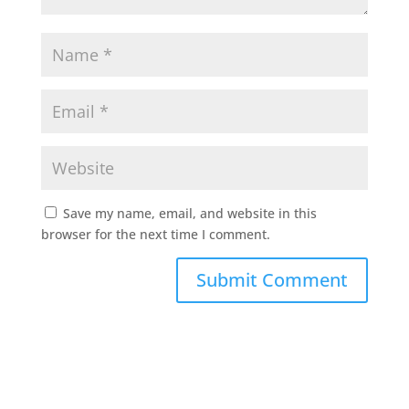
Save my name, email, and website in this
browser for the next time I comment.