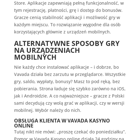
Store. Aplikacje zapewniają pełną funkcjonalność, w
tym rejestrację, płatności, grę i dostęp do bonusów.
Gracze cenią stabilność aplikacji i możliwość gry w
każdym miejscu. To rozwiązanie wygodne dla osób
korzystających głównie z urządzeń mobilnych.
ALTERNATYWNE SPOSOBY GRY
NA URZĄDZENIACH
MOBILNYCH
Nie każdy chce instalować aplikacje – i dobrze, bo
Vavada działa bez zarzutu w przeglądarce. Wszystkie
gry, saldo, wypłaty, bonusy? Masz to pod ręką, bez
pobierania. Strona ładuje się szybko zarówno na iOS,
jak i Androidzie. A co najważniejsze – gracze z Polski
sami decydują czy wolą grać w aplikacji, czy w wersji
mobilnej. Wybór należy do nich.
OBSŁUGA KLIENTA W VAVADA KASYNO
ONLINE
Tutaj nikt nie mówi: „proszę czekać do poniedziałku”.
Pomoc w Vavada Kasyno online działa 24 godziny na