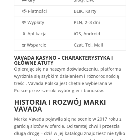
💳 Płatności
BLIK, Karty
💸 Wypłaty
PLN, 2–3 dni
📱 Aplikacja
iOS, Android
☎️ Wsparcie
Czat, Tel, Mail
VAVADA KASYNO – CHARAKTERYSTYKA I
GŁÓWNE ATUTY
Opierając się na naszym doświadczeniu, platforma
wyróżnia się szybkim działaniem i różnorodnością
treści. Vavada Polska jest chętnie wybierana w
Polsce przez szeroki wybór gier i bonusów.
HISTORIA I ROZWÓJ MARKI
VAVADA
Marka Vavada pojawiła się na scenie w 2017 roku z
garścią slotów w ofercie. Od tamtej chwili przeszła
długą drogę – dziś w jej katalogu znajdziesz nie tylko