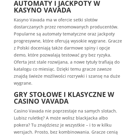
AUTOMATY I JACKPOTY W
KASYNO VAVADA
Kasyno Vavada ma w ofercie setki slotów
dostarczanych przez renomowanych producentów.
Popularne są automaty tematyczne oraz jackpoty
progresywne, które oferują wysokie wygrane. Gracze
z Polski doceniają także darmowe spiny i opcje
demo, które pozwalają testować gry bez ryzyka.
Oferta jest stale rozwijana, a nowe tytuły trafiają do
katalogu co miesiąc. Dzięki temu gracze zawsze
znajdą świeże możliwości rozrywki i szansę na duże
wygrane.
GRY STOŁOWE I KLASYCZNE W
CASINO VAVADA
Casino Vavada nie poprzestaje na samych slotach.
Lubisz ruletkę? A może wolisz blackjacka albo
pokera? Tu znajdziesz je wszystkie – i to w kilku
wersjach. Prosto, bez kombinowania. Gracze cenią