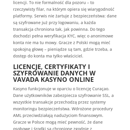
licencji. To nie formalność dla pozoru – to
rzeczywisty filar, na którym opiera się wiarygodność
platformy. Serwis nie żartuje z bezpieczeństwa: dane
są szyfrowane już przy logowaniu, a każda
transakcja chroniona tak, jak powinna. Do tego
dochodzi pełna weryfikacja KYC, więc o anonimowe
konta nie ma tu mowy. Gracze z Polski mogą mieć
spokojną głowę – pieniądze są tam, gdzie trzeba, a
dostęp do konta ma tylko właściciel.
LICENCJE, CERTYFIKATY I
SZYFROWANIE DANYCH W
VAVADA KASYNO ONLINE
Kasyno funkcjonuje w oparciu o licencję Curaçao.
Dane użytkowników zabezpiecza szyfrowanie SSL, a
wszystkie transakcje przechodzą przez systemy
monitoringu bezpieczeństwa. Wdrożone procedury
AML przeciwdziałają nadużyciom finansowym.
Gracze w Polsce mogą mieć pewność, że dane
osobowe i środki są chronione zgodnie z