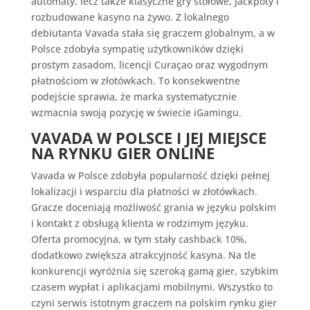
automaty, lecz także klasyczne gry stołowe, jackpoty i
rozbudowane kasyno na żywo. Z lokalnego
debiutanta Vavada stała się graczem globalnym, a w
Polsce zdobyła sympatię użytkowników dzięki
prostym zasadom, licencji Curaçao oraz wygodnym
płatnościom w złotówkach. To konsekwentne
podejście sprawia, że marka systematycznie
wzmacnia swoją pozycję w świecie iGamingu.
VAVADA W POLSCE I JEJ MIEJSCE
NA RYNKU GIER ONLINE
Vavada w Polsce zdobyła popularność dzięki pełnej
lokalizacji i wsparciu dla płatności w złotówkach.
Gracze doceniają możliwość grania w języku polskim
i kontakt z obsługą klienta w rodzimym języku.
Oferta promocyjna, w tym stały cashback 10%,
dodatkowo zwiększa atrakcyjność kasyna. Na tle
konkurencji wyróżnia się szeroką gamą gier, szybkim
czasem wypłat i aplikacjami mobilnymi. Wszystko to
czyni serwis istotnym graczem na polskim rynku gier