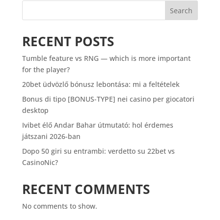
Search
RECENT POSTS
Tumble feature vs RNG — which is more important
for the player?
20bet üdvözlő bónusz lebontása: mi a feltételek
Bonus di tipo [BONUS-TYPE] nei casino per giocatori
desktop
Ivibet élő Andar Bahar útmutató: hol érdemes
játszani 2026-ban
Dopo 50 giri su entrambi: verdetto su 22bet vs
CasinoNic?
RECENT COMMENTS
No comments to show.