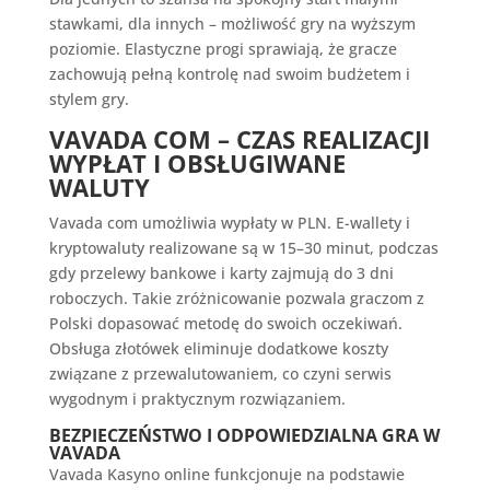
stawkami, dla innych – możliwość gry na wyższym
poziomie. Elastyczne progi sprawiają, że gracze
zachowują pełną kontrolę nad swoim budżetem i
stylem gry.
VAVADA COM – CZAS REALIZACJI
WYPŁAT I OBSŁUGIWANE
WALUTY
Vavada com umożliwia wypłaty w PLN. E-wallety i
kryptowaluty realizowane są w 15–30 minut, podczas
gdy przelewy bankowe i karty zajmują do 3 dni
roboczych. Takie zróżnicowanie pozwala graczom z
Polski dopasować metodę do swoich oczekiwań.
Obsługa złotówek eliminuje dodatkowe koszty
związane z przewalutowaniem, co czyni serwis
wygodnym i praktycznym rozwiązaniem.
BEZPIECZEŃSTWO I ODPOWIEDZIALNA GRA W
VAVADA
Vavada Kasyno online funkcjonuje na podstawie